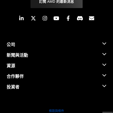
訂閱 AMD 的最新消息
Linkedin
Instagram
Facebook
訂閱
公司
關於 AMD
新聞與活動
管理團隊
新聞室
資源
企業責任
活動
招聘
開發者中心
合作夥伴
媒體庫
聯絡我們
部落格
AMD 合作夥伴中心
投資者
案例研究
授權經銷商
網路研討會
投資者關係
AMD 大學計畫
探索資源
財務資訊
董事會
條款與條件