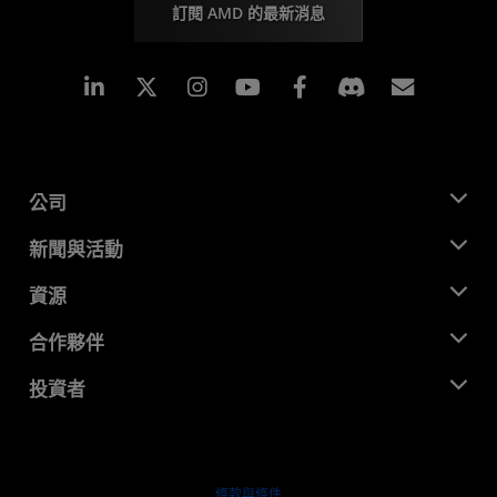
訂閱 AMD 的最新消息
Linkedin
Instagram
Facebook
訂閱
公司
關於 AMD
新聞與活動
管理團隊
新聞室
資源
企業責任
活動
招聘
開發者中心
合作夥伴
媒體庫
聯絡我們
部落格
AMD 合作夥伴中心
投資者
案例研究
授權經銷商
網路研討會
投資者關係
AMD 大學計畫
探索資源
財務資訊
董事會
條款與條件