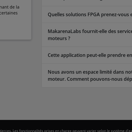
enant de la
certaines
Quelles solutions FPGA prenez-vous 
MakarenaLabs fournit-elle des service
moteurs ?
Cette application peut-elle prendre e
Nous avons un espace limité dans n
moteur. Comment pouvons-nous déplo
erces. Les fonctionnalités prises en charge peuvent varier selon le système d'ex