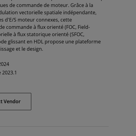
itiques de commande de moteur. Grâce à la
lation vectorielle spatiale indépendante,
hes d'E/S moteur connexes, cette
e commande à flux orienté (FOC, Field-
elle à flux statorique orienté (SFOC,
mode glissant en HDL propose une plateforme
ssage et le design.
 2024
e 2023.1
ct Vendor