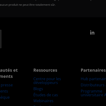
 aucun produit ne peut être totalement sûr.
Link
autés et
Ressources
Partenaires
ments
Centre pour les
Hub partenai
développeurs
Distributeurs
e presse
Blogs
Programme
ents
Études de cas
universitaire
hèque
Webinaires