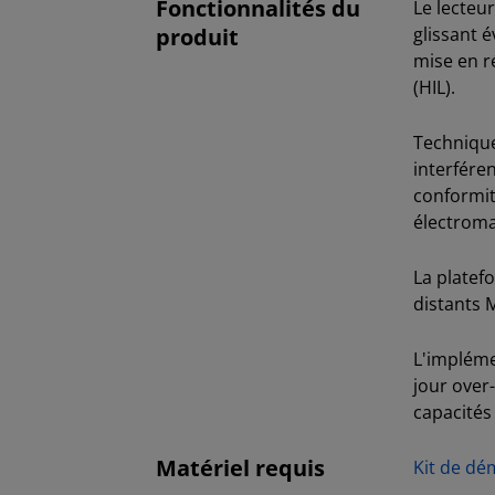
Fonctionnalités du
Le lecteu
produit
glissant 
mise en r
(HIL).
Technique
interfére
conformit
électroma
La platef
distants 
L'impléme
jour over
capacités
Matériel requis
Kit de dé