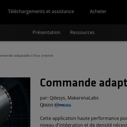
Téléchargements et assistance
Acheter
Présentation
Ressources
mande adaptable à flux orienté
Commande adaptab
par: Qdesys, MakarenaLabs
Cette application haute performance pou
niveau d'intégration et de densité néce