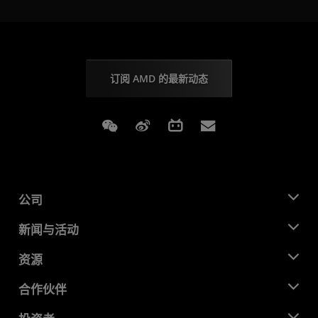
订阅 AMD 的最新动态
Weixin
Weibo
Bilibili
Subscriptions
公司
关于 AMD
新闻与活动
管理团队
新闻中心
资源
企业责任
活动
就业机会
开发中心
合作伙伴
媒体库
联系我们
博客
AMD 合作伙伴中心