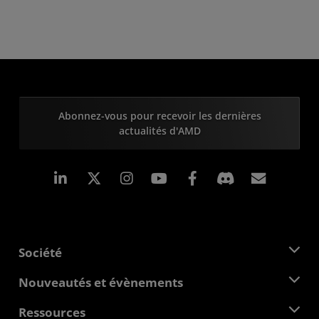
Abonnez-vous pour recevoir les dernières
actualités d'AMD
LinkedIn
Instagram
Facebook
Inscrip
Société
À propos d'AMD
Nouveautés et évènements
Équipe de direction
Salle de presse
Ressources
Responsabilité d'entreprise