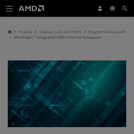
Déclaration d'accessibilité du site Web AMD
Produits
Adaptive SoCs and FPGAs
Propriété intellectuelle
UltraScale+™ Integrated 100G Ethernet Subsystem