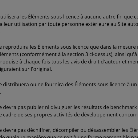
tilisera les Éléments sous licence à aucune autre fin que ce
sera leur utilisation par toute personne extérieure au Site a
.
 reproduira les Éléments sous licence que dans la mesure n
éléments (conformément à la section 3 ci-dessus), ainsi qu'à 
roduise à chaque fois tous les avis de droit d'auteur et me
guraient sur l'original.
 distribuera ou ne fournira des Éléments sous licence à un
.
devra pas publier ni divulguer les résultats de benchmark d
 le cadre de ses propres activités de développement concurr
 devra pas déchiffrer, décompiler ou désassembler les Élém
re de quelque manière que ce soit à une forme perceptible p