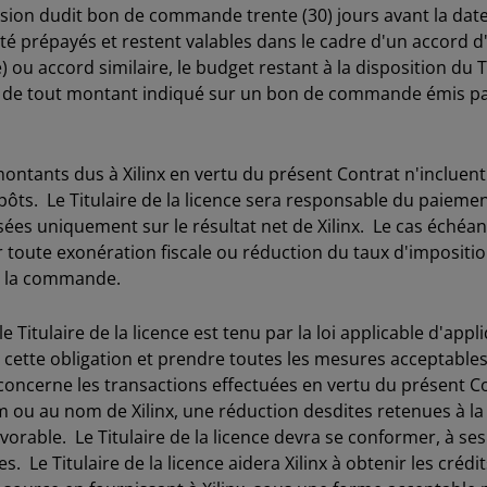
ission dudit bon de commande trente (30) jours avant la da
 été prépayés et restent valables dans le cadre d'un accord d
) ou accord similaire, le budget restant à la disposition du Ti
t de tout montant indiqué sur un bon de commande émis par l
ntants dus à Xilinx en vertu du présent Contrat n'incluent 
impôts. Le Titulaire de la licence sera responsable du paieme
ées uniquement sur le résultat net de Xilinx. Le cas échéant,
ur toute exonération fiscale ou réduction du taux d'impositi
e la commande.
le Titulaire de la licence est tenu par la loi applicable d'appl
de cette obligation et prendre toutes les mesures acceptabl
 concerne les transactions effectuées en vertu du présent Con
u au nom de Xilinx, une réduction desdites retenues à la 
avorable. Le Titulaire de la licence devra se conformer, à ses 
s. Le Titulaire de la licence aidera Xilinx à obtenir les créd