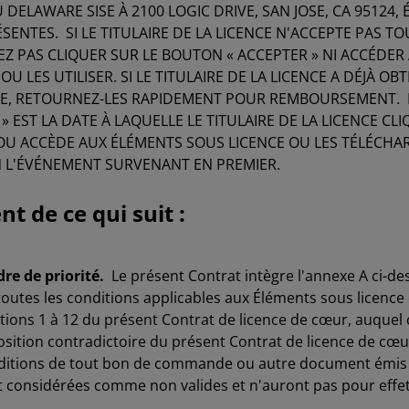
U DELAWARE SISE À 2100 LOGIC DRIVE, SAN JOSE, CA 95124, 
ÉSENTES. SI LE TITULAIRE DE LA LICENCE N'ACCEPTE PAS T
Z PAS CLIQUER SUR LE BOUTON « ACCEPTER » NI ACCÉDER
OU LES UTILISER. SI LE TITULAIRE DE LA LICENCE A DÉJÀ 
E, RETOURNEZ-LES RAPIDEMENT POUR REMBOURSEMENT. D
» EST LA DATE À LAQUELLE LE TITULAIRE DE LA LICENCE CL
) OU ACCÈDE AUX ÉLÉMENTS SOUS LICENCE OU LES TÉLÉCHARG
N L'ÉVÉNEMENT SURVENANT EN PREMIER.
t de ce qui suit :
re de priorité.
Le présent Contrat intègre l'annexe A ci-des
toutes les conditions applicables aux Éléments sous licence 
tions 1 à 12 du présent Contrat de licence de cœur, auquel 
sition contradictoire du présent Contrat de licence de cœ
ditions de tout bon de commande ou autre document émis par
nt considérées comme non valides et n'auront pas pour effe