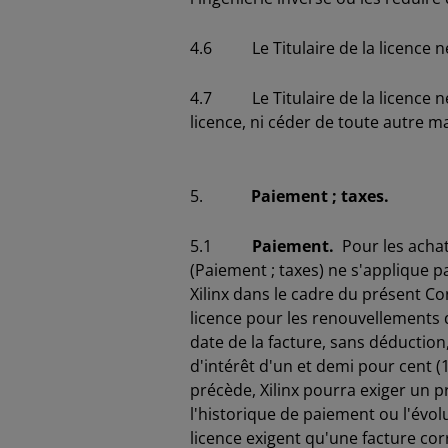
4.6 Le Titulaire de la licence ne 
4.7 Le Titulaire de la licence ne
licence, ni céder de toute autre m
5.
Paiement ; taxes.
5.1
Paiement.
Pour les achats
(Paiement ; taxes) ne s'applique pa
Xilinx dans le cadre du présent C
licence pour les renouvellements de
date de la facture, sans déducti
d'intérêt d'un et demi pour cent (1
précède, Xilinx pourra exiger un p
l'historique de paiement ou l'évolu
licence exigent qu'une facture co