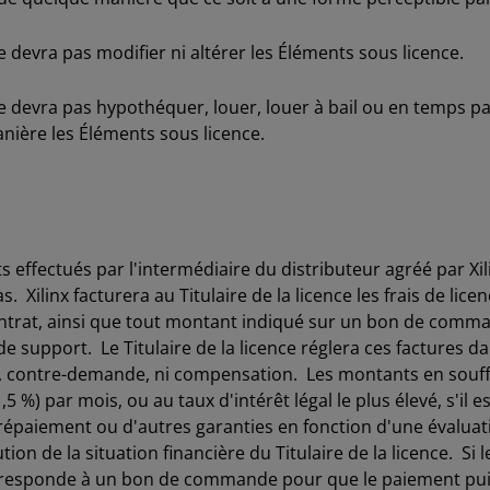
devra pas modifier ni altérer les Éléments sous licence.
 devra pas hypothéquer, louer, louer à bail ou en temps pa
anière les Éléments sous licence.
 effectués par l'intermédiaire du distributeur agréé par Xili
s. Xilinx facturera au Titulaire de la licence les frais de l
ontrat, ainsi que tout montant indiqué sur un bon de comman
 support. Le Titulaire de la licence réglera ces factures dan
on, contre-demande, ni compensation. Les montants en souf
,5 %) par mois, ou au taux d'intérêt légal le plus élevé, s'il 
répaiement ou d'autres garanties en fonction d'une évaluati
tion de la situation financière du Titulaire de la licence. Si 
rresponde à un bon de commande pour que le paiement puisse