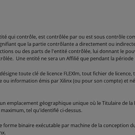
ité qui contrôle, est contrôlée par ou est sous contrôle c
ignifiant que la partie contrôlante a directement ou indirect
ions ou des parts de l'entité contrôlée, lui donnant le pouv
trôlée. Une entité ne sera un Affilié que pendant la période 
désigne toute clé de licence FLEXlm, tout fichier de licence, 
de ou information émis par Xilinx (ou pour son compte) et néc
un emplacement géographique unique où le Titulaire de la l
 maximum, tel qu'identifié ci-dessus.
 forme binaire exécutable par machine de la conception du Ti
nx.