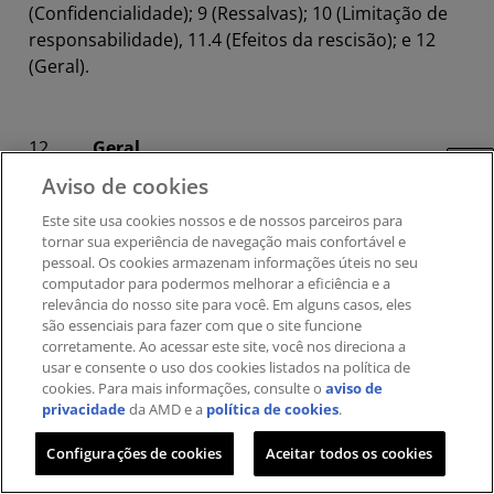
(Confidencialidade); 9 (Ressalvas); 10 (Limitação de
responsabilidade), 11.4 (Efeitos da rescisão); e 12
(Geral).
12.
Geral.
Feedback
Aviso de cookies
12.1
Uso governamental.
Os Materiais
Este site usa cookies nossos e de nossos parceiros ​para
Licenciados são compostos por software de
tornar sua experiência de navegação mais confortável e
computador comercial desenvolvido
pessoal. ​Os cookies armazenam informações úteis no seu
exclusivamente à custa da Xilinx. Assim, de acordo
computador para podermos melhorar a eficiência e a
relevância do nosso site para você. Em alguns casos, eles
com a Seção 12.212 do Federal Acquisition
são essenciais para fazer com que o site funcione
Regulations (FAR) do governo dos EUA e a Seção
corretamente. Ao acessar este site, você nos direciona a
227.7202 do Defense FAR Supplement (DFARS), o
usar e consente o uso dos cookies listados na política de
uso, duplicação e divulgação dos Materiais
cookies. Para mais informações, consulte o
aviso de
privacidade
da AMD e a
política de cookies
.
Licenciados pelo (ou para) o governo dos EUA está
sujeito às restrições estabelecidas neste Contrato.
Configurações de cookies
Aceitar todos os cookies
O fabricante é a Xilinx, Inc., 2100 Logic Drive, San