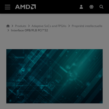
Déclaration d'accessibilité du site Web AMD
Produits
Adaptive SoCs and FPGAs
Propriété intellectuelle
Interface OPB/PLB PCI™32