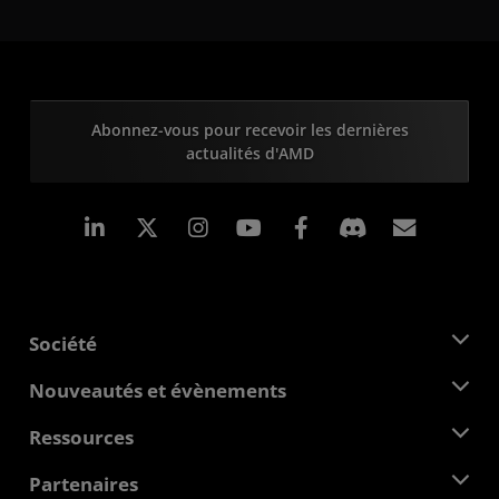
Abonnez-vous pour recevoir les dernières
actualités d'AMD
LinkedIn
Instagram
Facebook
Inscrip
Société
À propos d'AMD
Nouveautés et évènements
Équipe de direction
Salle de presse
Ressources
Responsabilité d'entreprise
Évènements
Carrières
Centre pour les développeurs
Partenaires
Médiathèque