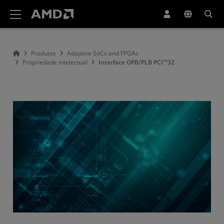
Declaração de acessibilidade do site da AMD
Produtos
Adaptive SoCs and FPGAs
Propriedade intelectual
Interface OPB/PLB PCI™32