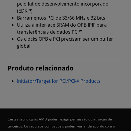
pelo Kit de desenvolvimento incorporado
(EDK™)
Barramentos PCI de 33/66 MHz e 32 bits
Utiliza a interface SRAM do OPB IPIF para
transferências de dados PCI™
Os clocks OPB e PCI precisam ser um buffer
global
Produto relacionado
Initiator/Target for PCI/PCI-X Products
Certas tecnologias AMD podem exigir permissão ou ativação de
terceiros. Os recursos compatíveis podem variar de acordo com o