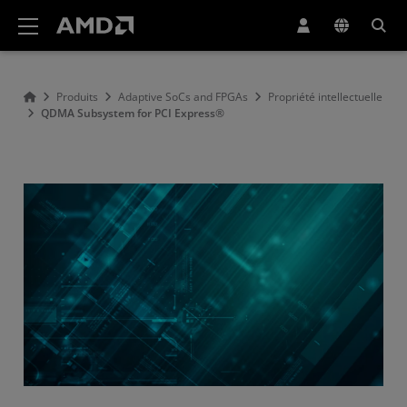
Déclaration d'accessibilité du site Web AMD
Produits
Adaptive SoCs and FPGAs
Propriété intellectuelle
QDMA Subsystem for PCI Express®