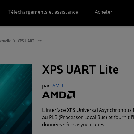
Téléchargements et assistance
Acheter
ectuelle
XPS UART Lite
XPS UART Lite
par:
AMD
L'interface XPS Universal Asynchronous 
au PLB (Processor Local Bus) et fournit l
données série asynchrones.