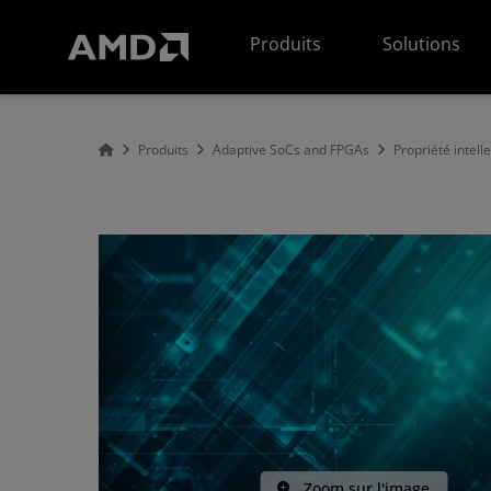
Déclaration d'accessibilité du site Web AMD
Produits
Solutions
Produits
Adaptive SoCs and FPGAs
Propriété intell
Zoom sur l'image