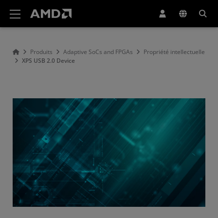
Déclaration d'accessibilité du site Web AMD
Produits
Adaptive SoCs and FPGAs
Propriété intellectuelle
XPS USB 2.0 Device