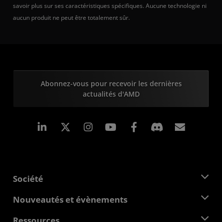
savoir plus sur ses caractéristiques spécifiques. Aucune technologie ni
aucun produit ne peut être totalement sûr.
Abonnez-vous pour recevoir les dernières
actualités d'AMD
LinkedIn
Instagram
Facebook
Inscrip
Société
À propos d'AMD
Nouveautés et évènements
Équipe de direction
Salle de presse
Ressources