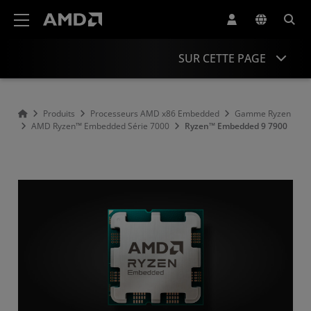
Déclaration d'accessibilité du site Web AMD
SUR CETTE PAGE
Présentation
Produits
Processeurs AMD x86 Embedded
Gamme Ryzen
AMD Ryzen™ Embedded Série 7000
Ryzen™ Embedded 9 7900
Spécifications
Ressources et assistance