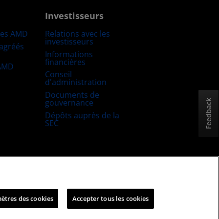
Investisseurs
res AMD
Relations avec les
investisseurs
 agréés
Informations
financières
 AMD
Conseil
d'administration
Documents de
gouvernance
Feedback
Dépôts auprès de la
SEC
uitable et ouverte
Stratégie fiscale britannique
ètres des cookies
Accepter tous les cookies