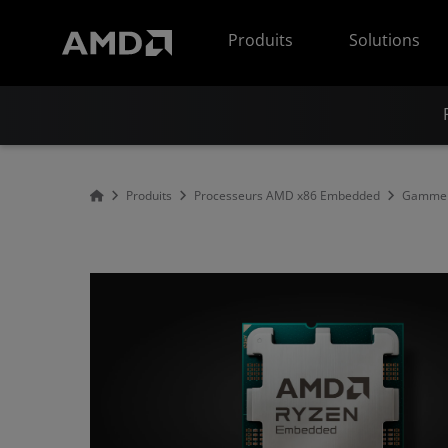
Déclaration d'accessibilité du site Web AMD
Produits
Solutions
Produits
Processeurs AMD x86 Embedded
Gamme 