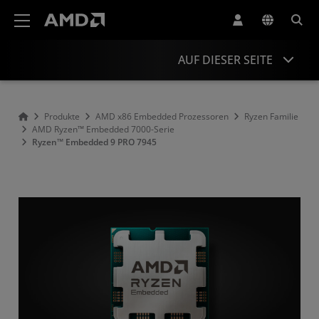
Erklärung zur Barrierefreiheit auf der AMD Website
AUF DIESER SEITE
Übersicht
Produkte
AMD x86 Embedded Prozessoren
Ryzen Familie
AMD Ryzen™ Embedded 7000-Serie
Technische Daten
Ryzen™ Embedded 9 PRO 7945
Ressourcen and Unterstützung