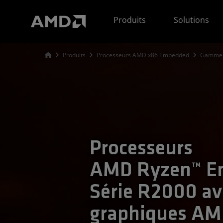
Déclaration d'accessibilité du site Web AMD
Produits
Solutions
Produits
Processeurs AMD x86 Embedded
Gamme 
Processeurs
AMD Ryzen™ E
Série R2000 av
graphiques A