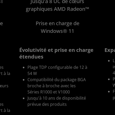
8T
Jusqu'à 8 UC de cœurs
graphiques AMD Radeon™
de
Prise en charge de
Windows® 11
Évolutivité et prise en charge
Expa
étendues
L
i
es
Plage TDP configurable de 12 à
4
 à la
54 W
P
Compatibilité du package BGA
œurs
broche à broche avec les
F
Séries R1000 et V1000
p
Jusqu'à 10 ans de disponibilité
es
prévue des produits
 à la