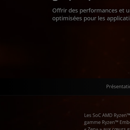
Offrir des performances et u
optimisées pour les applica
Présentati
Les SoC AMD Ryzen™ 
gamme Ryzen™ Embedd
« Zen+ » aux cœurs 