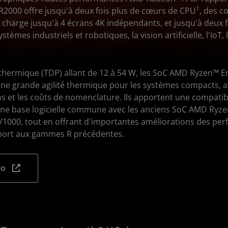
1
e R2000 offre jusqu'à deux fois plus de cœurs de CPU
, des c
harge jusqu'à 4 écrans 4K indépendants, et jusqu'à deux fo
stèmes industriels et robotiques, la vision artificielle, l'IoT, 
thermique (TDP) allant de 12 à 54 W, les SoC AMD Ryzen™
une grande agilité thermique pour les systèmes compacts, af
gns et les coûts de nomenclature. Ils apportent une compatib
une base logicielle commune avec les anciens SoC AMD Ry
 V1000, tout en offrant d'importantes améliorations des per
pport aux gammes R précédentes.
éo