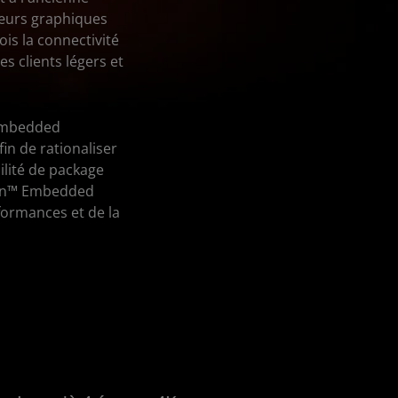
œurs graphiques
is la connectivité
les clients légers et
 Embedded
in de rationaliser
ilité de package
zen™ Embedded
formances et de la