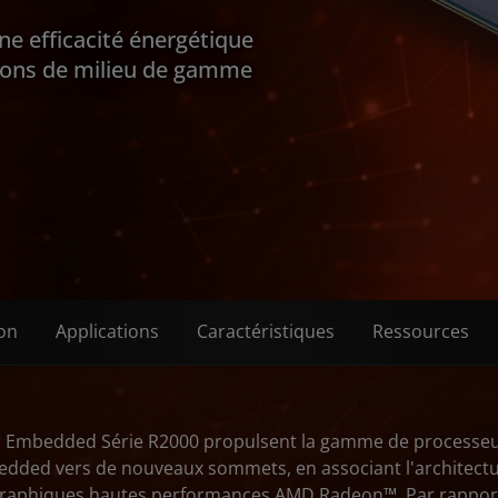
ne efficacité énergétique
tions de milieu de gamme
on
Applications
Caractéristiques
Ressources
Embedded Série R2000 propulsent la gamme de processeur
ed vers de nouveaux sommets, en associant l'architectu
graphiques hautes performances AMD Radeon™. Par rapport