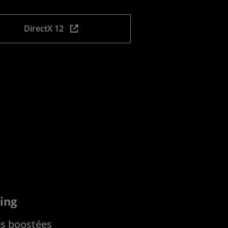
DirectX 12
ing
s boostées