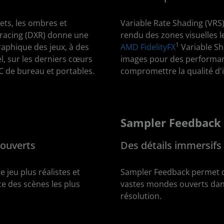
lets, les ombres et
Variable Rate Shading (VRS) 
ytracing (DXR) donne une
rendu des zones visuelles l
1
aphique des jeux, à des
AMD FidelityFX
Variable Sh
, sur les derniers cœurs
images pour des performan
de bureau et portables.
compromettre la qualité d'
Sampler Feedback
 ouverts
Des détails immersifs
jeu plus réalistes et
Sampler Feedback permet d
ce des scènes les plus
vastes mondes ouverts dans
résolution.