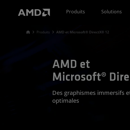
Déclaration d'accessibilité du site Web AMD
Produits
Solutions
Produits
AMD et Microsoft® DirectX® 12
AMD et
Microsoft® Dire
Des graphismes immersifs e
optimales