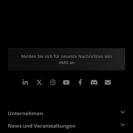
Melden Sie sich für neueste Nachrichten von
AMD an
LinkedIn
Instagram
Facebook
Abonn
Unternehmen
Über AMD
News und Veranstaltungen
Führungsteam