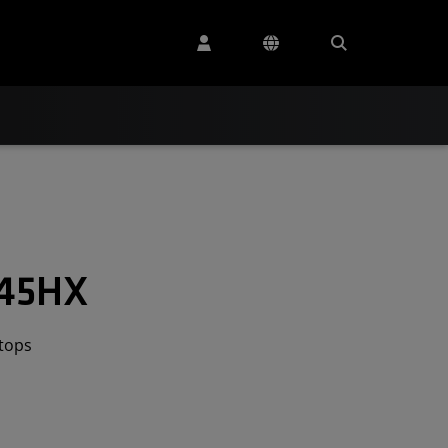
745HX
tops