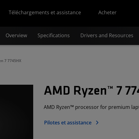
Téléchargements et assistance
Acheter
Overview
Specifications
Drivers and Resources
en 7 7745HX
AMD Ryzen™ 7 7
AMD Ryzen™ processor for premium lap
Pilotes et assistance