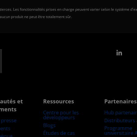
erces. Les fonctionnalités prises en charge peuvent varier selon le système d'ex
 aucun produit ne peut être totalement sûr.
Link
autés et
Ressources
Partenaires
ments
Centre pour les
Hub partenai
développeurs
Distributeurs
e presse
Blogs
Programme
ents
Études de cas
universitaire
hèque