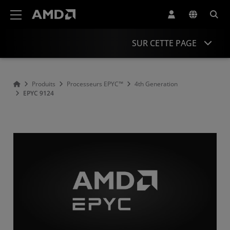
Déclaration d'accessibilité du site Web AMD
SUR CETTE PAGE
Overview
Produits
Processeurs EPYC™
4th Generation
EPYC 9124
Specifications
Drivers and Resources