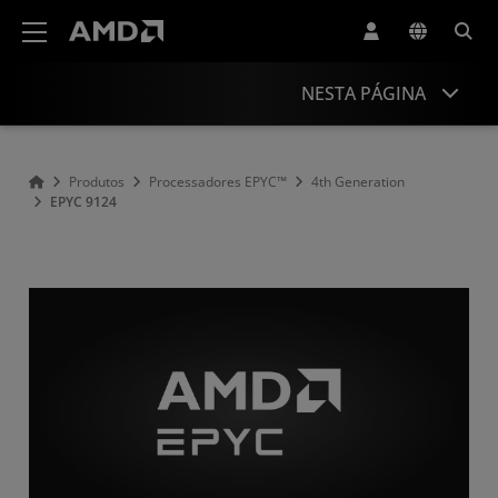
Declaração de acessibilidade do site da AMD
NESTA PÁGINA
Overview
Produtos
Processadores EPYC™
4th Generation
EPYC 9124
Specifications
Drivers and Resources