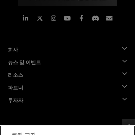
Linkedin
Instagram
Facebook
구독
회사
AMD 소개
뉴스 및 이벤트
관리팀
뉴스룸
리소스
기업의 사회적 책임
이벤트
채용
개발자 센트럴
파트너
미디어 라이브러리
문의하기
블로그
AMD 파트너 허브
투자자
사례 연구
공식 유통업체
웨비나
투자자 관계
AMD 대학 프로그램
리소스 살펴보기
재무 정보
이사위원회
Feedback
이용약관
쿠키 고지
거버넌스 문서