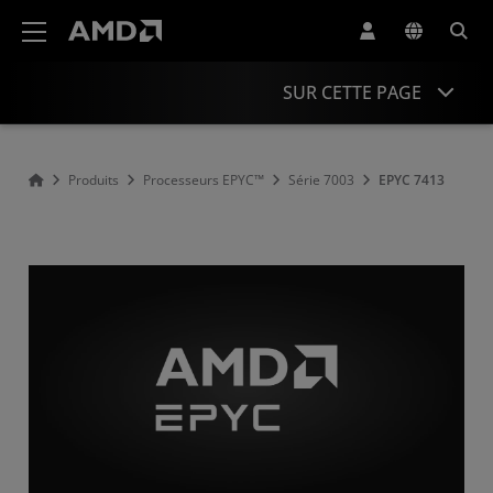
Déclaration d'accessibilité du site Web AMD
SUR CETTE PAGE
Présentation
Produits
Processeurs EPYC™
Série 7003
EPYC 7413
Caractéristiques
Pilotes et ressources