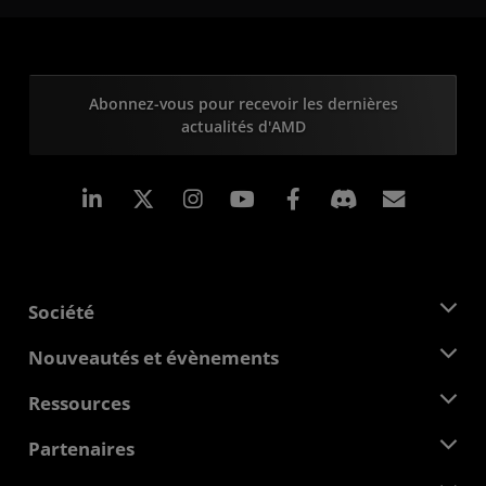
Abonnez-vous pour recevoir les dernières
actualités d'AMD
LinkedIn
Instagram
Facebook
Inscrip
Société
À propos d'AMD
Nouveautés et évènements
Équipe de direction
Salle de presse
Ressources
Responsabilité d'entreprise
Évènements
Carrières
Centre pour les développeurs
Partenaires
Médiathèque
Nous contacter
Blogs