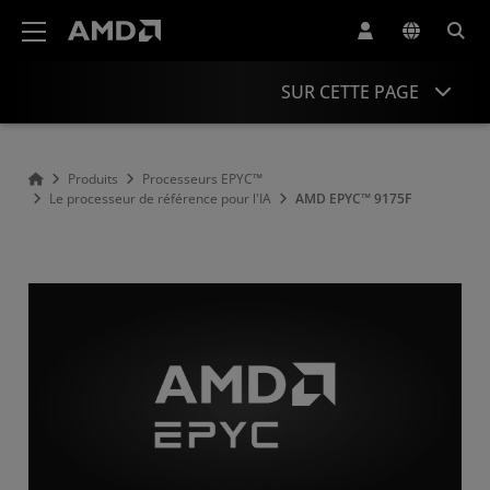
Déclaration d'accessibilité du site Web AMD
SUR CETTE PAGE
Présentation
Produits
Processeurs EPYC™
Le processeur de référence pour l'IA
AMD EPYC™ 9175F
Caractéristiques
Pilotes et ressources