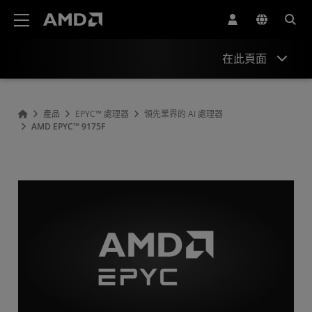
AMD 網站無障礙聲明
在此頁面
概述
產品
EPYC™ 處理器
領先業界的 AI 處理器
AMD EPYC™ 9175F
規格
驅動程式與資源