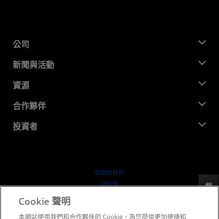
公司
關於 AMD
新聞與活動
管理團隊
新聞室
資源
企業責任
活動
招聘
開發者中心
合作夥伴
媒體庫
聯絡我們
部落格
AMD 合作夥伴中心
投資者
案例研究
授權經銷商
網路研討會
投資者關係
AMD 大學計畫
探索資源
財務資訊
董事會
條款與條件
治理文件
隱私權
反馈
行情走勢
商標
Cookie 聲明
供应链透明度
本網站使用我們和合作夥伴的 Cookie，為您提供更加便捷和