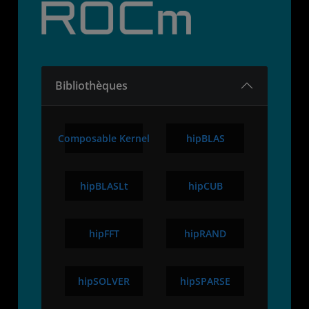
Bibliothèques
Composable Kernel
hipBLAS
hipBLASLt
hipCUB
hipFFT
hipRAND
hipSOLVER
hipSPARSE