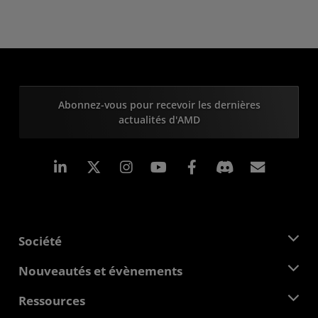
Abonnez-vous pour recevoir les dernières
actualités d'AMD
LinkedIn
Instagram
Facebook
Inscrip
Société
À propos d'AMD
Nouveautés et évènements
Équipe de direction
Salle de presse
Ressources
Responsabilité d'entreprise
Évènements