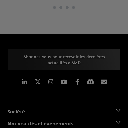
Abonnez-vous pour recevoir les dernières
actualités d'AMD
LinkedIn
Instagram
Facebook
Inscrip
Société
À propos d'AMD
Nouveautés et évènements