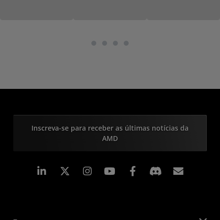
Inscreva-se para receber as últimas notícias da
AMD
Linkedin
Instagram
Facebook
Assina