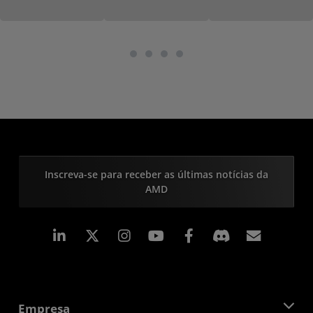
Inscreva-se para receber as últimas notícias da
AMD
Linkedin
Instagram
Facebook
Assina
Empresa