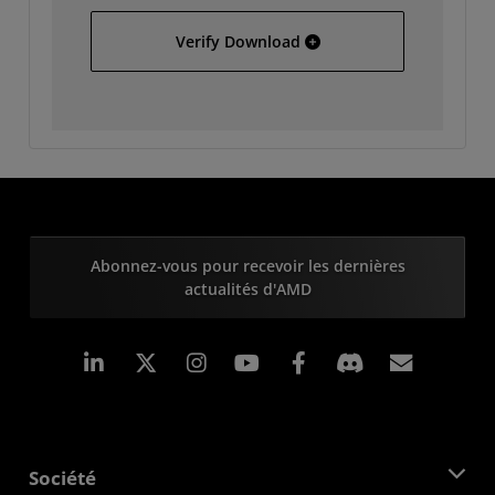
Hewlett Packard 7000
Verify Download
Abonnez-vous pour recevoir les dernières
actualités d'AMD
LinkedIn
Instagram
Facebook
Inscrip
Société