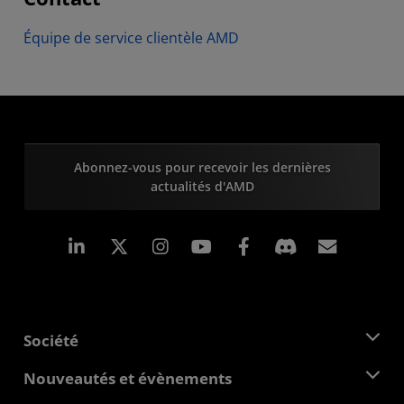
Équipe de service clientèle AMD
Abonnez-vous pour recevoir les dernières
actualités d'AMD
LinkedIn
Instagram
Facebook
Inscrip
Société
À propos d'AMD
Nouveautés et évènements
Équipe de direction