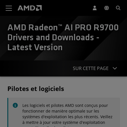
Déclaration d'accessibilité du site Web AMD
AMD Radeon™ AI PRO R9700
Drivers and Downloads -
Latest Version
SUR CETTE PAGE
Pilotes
Pilotes et logiciels
Caractéristiques
Les logiciels et pilotes AMD sont conçus pour
Contact
fonctionner de manière optimale sur les
systèmes d'exploitation les plus récents. Veillez
à mettre à jour votre système d'exploitation