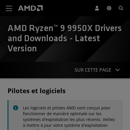
Déclaration d'accessibilité du site Web AMD
AMD Ryzen™ 9 9950X Drivers
and Downloads - Latest
Version
SUR CETTE PAGE
Pilotes
Pilotes et logiciels
Caractéristiques
Les logiciels et pilotes AMD sont conçus pour
Contact
fonctionner de manière optimale sur les
systèmes d'exploitation les plus récents. Veillez
à mettre à jour votre système d'exploitation