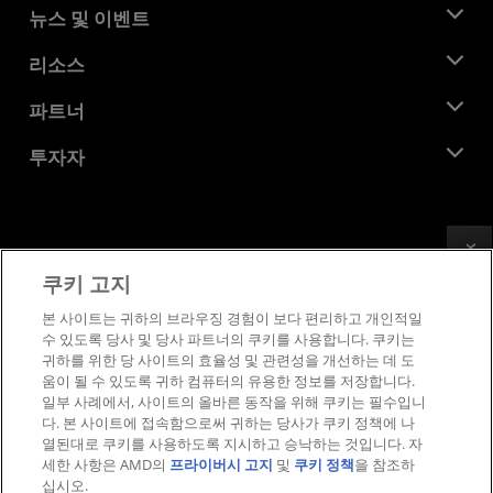
AMD 소개
뉴스 및 이벤트
관리팀
뉴스룸
리소스
기업의 사회적 책임
이벤트
채용
개발자 센트럴
파트너
미디어 라이브러리
문의하기
블로그
AMD 파트너 허브
투자자
사례 연구
공식 유통업체
웨비나
투자자 관계
AMD 대학 프로그램
리소스 살펴보기
재무 정보
이사위원회
Feedback
이용약관
쿠키 고지
거버넌스 문서
프라이버시
SEC 신고서
상표
본 사이트는 귀하의 브라우징 경험이 보다 편리하고 개인적일
수 있도록 당사 및 당사 파트너의 쿠키를 사용합니다. 쿠키는
공급망 투명성
귀하를 위한 당 사이트의 효율성 및 관련성을 개선하는 데 도
공정 및 공개 경쟁
움이 될 수 있도록 귀하 컴퓨터의 유용한 정보를 저장합니다.
영국 세금 전략
일부 사례에서, 사이트의 올바른 동작을 위해 쿠키는 필수입니
쿠키 정책
다. 본 사이트에 접속함으로써 귀하는 당사가 쿠키 정책에 나
열된대로 쿠키를 사용하도록 지시하고 승낙하는 것입니다. 자
쿠키 설정
세한 사항은 AMD의
프라이버시 고지
및
쿠키 정책
을 참조하
십시오.