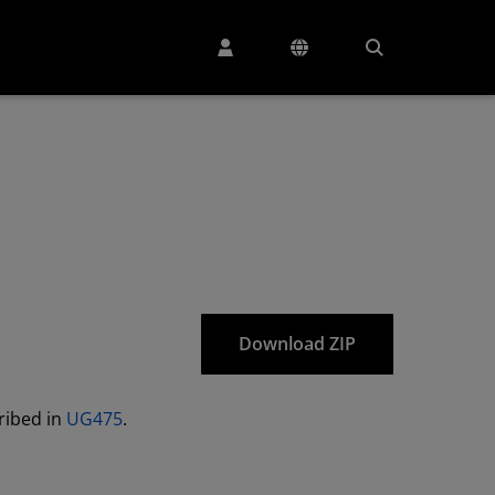
Download ZIP
cribed in
UG475
.