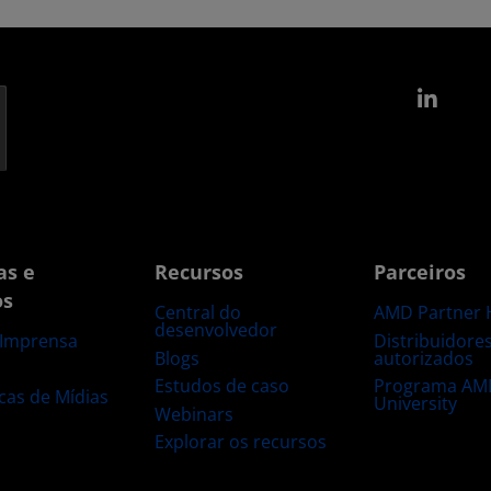
Link
as e
Recursos
Parceiros
os
Central do
AMD Partner 
desenvolvedor
Distribuidore
 Imprensa
Blogs
autorizados
s
Estudos de caso
Programa AM
ecas de Mídias
University
Webinars
Explorar os recursos