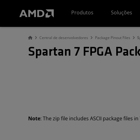
Declaração de acessibilidade do site da AMD
Produtos
Soluções
Central de desenvolvedores
Package Pinout Files
S
Spartan 7 FPGA Pack
Note
: The zip file includes ASCII package files 