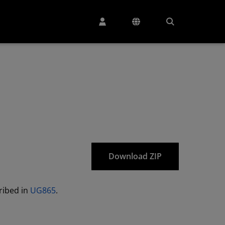
Download ZIP
cribed in
UG865
.