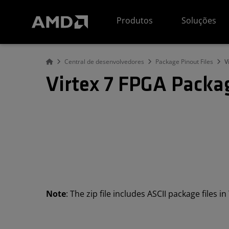
Declaração de acessibilidade do site da AMD
Produtos
Soluções
Central de desenvolvedores
Package Pinout Files
V
Virtex 7 FPGA Packag
Note
: The zip file includes ASCII package files 