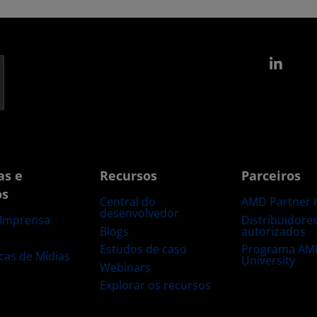
Link
as e
Recursos
Parceiros
os
Central do
AMD Partner 
desenvolvedor
Distribuidore
 Imprensa
Blogs
autorizados
s
Estudos de caso
Programa AM
ecas de Mídias
University
Webinars
Explorar os recursos