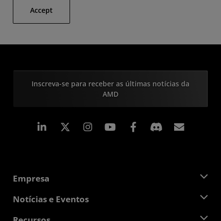
Accept
Inscreva-se para receber as últimas notícias da
AMD
Linkedin
Instagram
Facebook
Assina
Empresa
Sobre a AMD
Notícias e Eventos
Equipe de Gerenciamento
Sala de Imprensa
Recursos