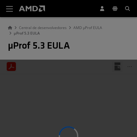
Declaração de acessibilidade do site da AMD
Central de desenvolvedores
AMD µProf EULA
µProf 5.3 EULA
µProf 5.3 EULA