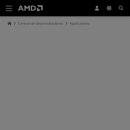
Declaração de acessibilidade do site da AMD
Central de desenvolvedores
Applications