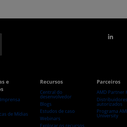
Link
as e
Recursos
Parceiros
os
Central do
AMD Partner 
desenvolvedor
Distribuidore
 Imprensa
Blogs
autorizados
s
Estudos de caso
Programa AM
ecas de Mídias
University
Webinars
Explorar os recursos