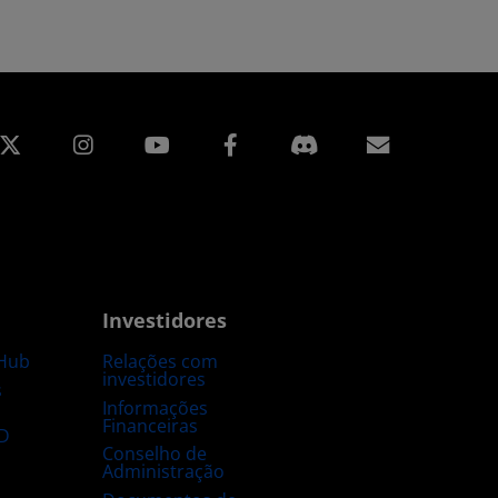
edin
Instagram
Facebook
Assinatur
Investidores
Hub
Relações com
investidores
s
Informações
Financeiras
D
Conselho de
Administração