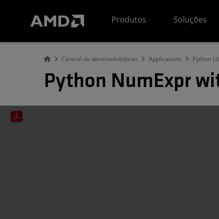
Declaração de acessibilidade do site da AMD
Produtos
Soluções
Central de desenvolvedores
Applications
Python Li
Python NumExpr wi