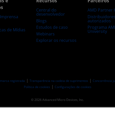
as e
Recursos
Parceiros
os
Central do
AMD Partner 
desenvolvedor
Distribuidore
 Imprensa
Blogs
autorizados
s
Estudos de caso
Programa AM
ecas de Mídias
University
Webinars
Explorar os recursos
 marca registrada
Transparência na cadeia de suprimentos
Concorrência ju
Política de cookies
Configurações de cookies
© 2026 Advanced Micro Devices, Inc.