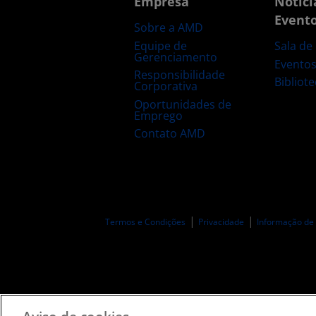
Empresa
Notíci
Event
Sobre a AMD
Equipe de
Sala de
Gerenciamento
Evento
Responsibilidade
Bibliot
Corporativa
Oportunidades de
Emprego
Contato AMD
Termos e Condições
Privacidade
Informação de