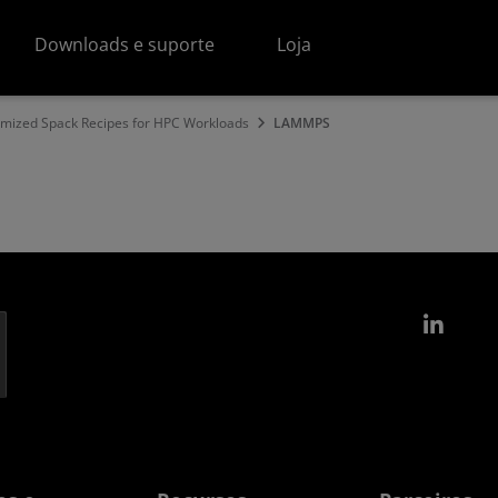
Downloads e suporte
Loja
mized Spack Recipes for HPC Workloads
LAMMPS
Link