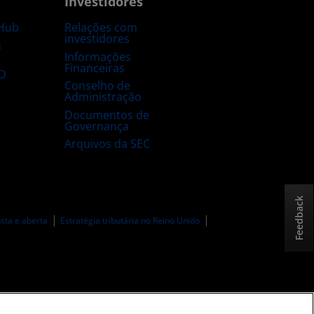
Investidores
Hub
Relações com
investidores
s
Informações
Financeiras
D
Conselho de
Administração
Documentos de
Governança
Arquivos da SEC
Feedback
sta e aberta
Estratégia tributária no Reino Unido