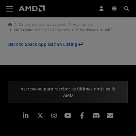
Declaração de acessibilidade do site da AMD
Central de desenvolvedores
Applications
AMD Optimized Spack Recipes for HPC Workloads
WRF
Back to Spack Application Listing
Inscreva-se para receber as últimas notícias da
AMD
Linkedin
Instagram
Facebook
Assina