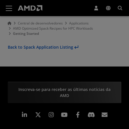
Declaração de acessibilidade do site da AMD
Central de desenvolvedores
Applications
AMD Optimized Spack Recipes for HPC Workloads
Getting Started
Back to Spack Application Listing
Inscreva-se para receber as últimas notícias da
AMD
Linkedin
Instagram
Facebook
Assina