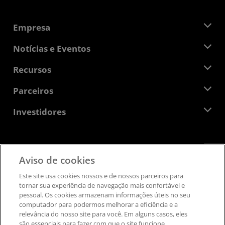
Empresa
Sobre a AMD
Notícias e Eventos
Equipe de Gerenciamento
Sala de Imprensa
Recursos
Responsibilidade Corporativa
Eventos
Oportunidades de Emprego
Central do desenvolvedor
Parceiros
Bibliotecas de Mídias
Contato AMD
Blogs
AMD Partner Hub
Investidores
Estudos de caso
Distribuidores autorizados
Webinars
Relações com investidores
Programa AMD University
Explorar os recursos
Informações Financeiras
Conselho de Administração
Feedback
Aviso de cookies
Termos e Condições
Documentos de Governança
Privacidade
Este site usa cookies nossos e de nossos parceiros ​para
Arquivos da SEC
Informação de marca registrada
tornar sua experiência de navegação mais confortável e
pessoal. ​Os cookies armazenam informações úteis no seu
Transparência na cadeia de suprimentos
computador para podermos melhorar a eficiência e a
Concorrência justa e aberta
relevância do nosso site para você. Em alguns casos, eles
Estratégia tributária no Reino Unido
são essenciais para fazer com que o site funcione