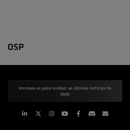
OSP
Inscreva-se para receber as últimas notícias da
AMD
Linkedin
Instagram
Facebook
Assina