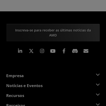
Inscreva-se para receber as últimas notícias da
AMD
Linkedin
Instagram
Facebook
Assina
Empresa
Sobre a AMD
Notícias e Eventos
Equipe de Gerenciamento
Sala de Imprensa
Recursos
Responsibilidade Corporativa
Eventos
Oportunidades de Emprego
Central do desenvolvedor
Parceiros