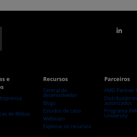
Link
as e
Recursos
Parceiros
os
Central do
AMD Partner 
desenvolvedor
Distribuidore
 Imprensa
Blogs
autorizados
s
Estudos de caso
Programa AM
ecas de Mídias
University
Webinars
Explorar os recursos