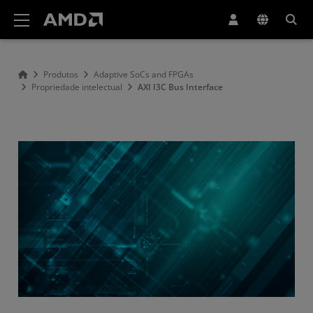
Declaração de acessibilidade do site da AMD
Produtos
Adaptive SoCs and FPGAs
Propriedade intelectual
AXI I3C Bus Interface