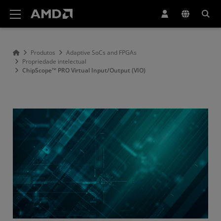
Declaração de acessibilidade do site da AMD
Produtos
Adaptive SoCs and FPGAs
Propriedade intelectual
ChipScope™ PRO Virtual Input/Output (VIO)