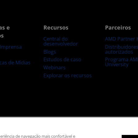
as e
Recursos
Parceiros
os
Central do
AMD Partner 
desenvolvedor
Distribuidore
 Imprensa
Blogs
autorizados
s
Estudos de caso
Programa AM
ecas de Mídias
University
Webinars
Explorar os recursos
 marca registrada
Transparência na cadeia de suprimentos
Concorrência ju
Política de cookies
Configurações de cookies
xperiência de navegação mais confortável e