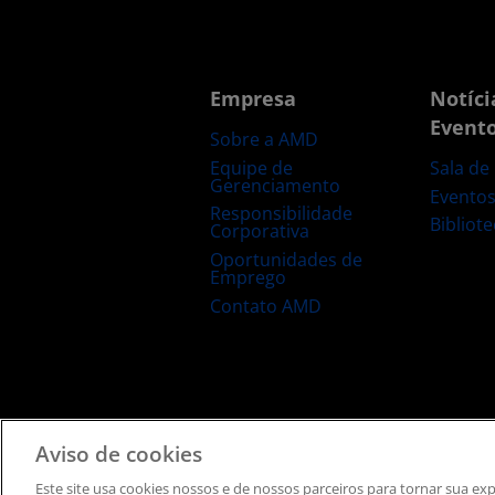
Empresa
Notíci
Event
Sobre a AMD
Equipe de
Sala de
Gerenciamento
Evento
Responsibilidade
Bibliot
Corporativa
Oportunidades de
Emprego
Contato AMD
Termos e Condições
Privacidade
Informação de
Aviso de cookies
Este site usa cookies nossos e de nossos parceiros ​para tornar sua e