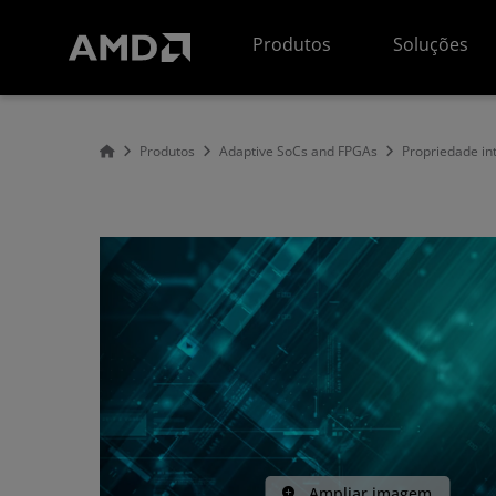
Declaração de acessibilidade do site da AMD
Produtos
Soluções
Produtos
Adaptive SoCs and FPGAs
Propriedade int
Ampliar imagem