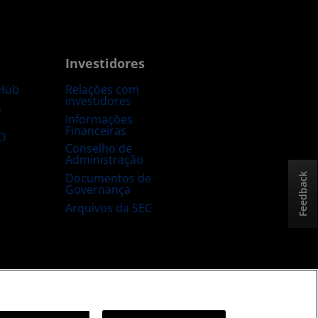
Investidores
Hub
Relações com
investidores
s
Informações
Financeiras
D
Conselho de
Administração
Documentos de
Feedback
Governança
Arquivos da SEC
sta e aberta
Estratégia tributária no Reino Unido