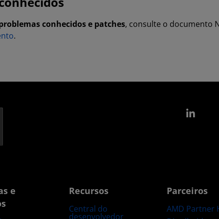
 conhecidos
 problemas conhecidos e patches
, consulte o documento N
ento
.
Link
as e
Recursos
Parceiros
os
Central do
AMD Partner 
desenvolvedor