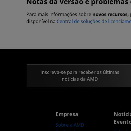
Notas da versão e problemas
Para mais informações sobre
novos recursos,
disponível na
Central de soluções de licenciam
Inscreva-se para receber as últimas
notícias da AMD
Empresa
Notíci
Event
Sobre a AMD