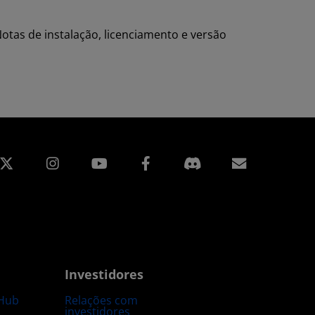
otas de instalação, licenciamento e versão
edin
Instagram
Facebook
Assinatur
Investidores
Hub
Relações com
investidores